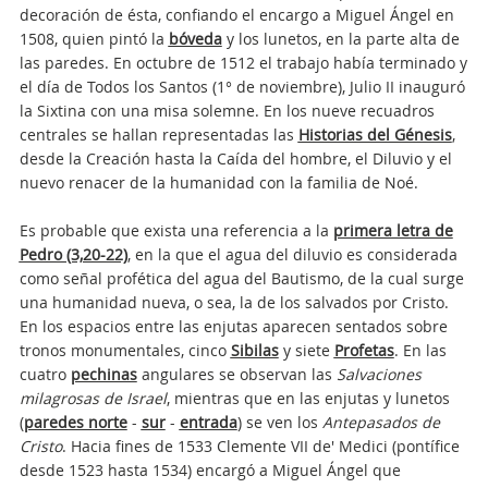
decoración de ésta, confiando el encargo a Miguel Ángel en
1508, quien pintó la
bóveda
y los lunetos, en la parte alta de
las paredes. En octubre de 1512 el trabajo había terminado y
el día de Todos los Santos (1° de noviembre), Julio II inauguró
la Sixtina con una misa solemne. En los nueve recuadros
centrales se hallan representadas las
Historias del Génesis
,
desde la Creación hasta la Caída del hombre, el Diluvio y el
nuevo renacer de la humanidad con la familia de Noé.
Es probable que exista una referencia a la
primera letra de
Pedro (3,20-22)
, en la que el agua del diluvio es considerada
como señal profética del agua del Bautismo, de la cual surge
una humanidad nueva, o sea, la de los salvados por Cristo.
En los espacios entre las enjutas aparecen sentados sobre
tronos monumentales, cinco
Sibilas
y siete
Profetas
. En las
cuatro
pechinas
angulares se observan las
Salvaciones
milagrosas de Israel
, mientras que en las enjutas y lunetos
(
paredes norte
-
sur
-
entrada
) se ven los
Antepasados de
Cristo
. Hacia fines de 1533 Clemente VII de' Medici (pontífice
desde 1523 hasta 1534) encargó a Miguel Ángel que