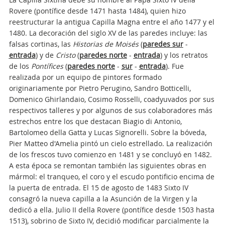
Rovere (pontífice desde 1471 hasta 1484), quien hizo
reestructurar la antigua Capilla Magna entre el año 1477 y el
1480. La decoración del siglo XV de las paredes incluye: las
falsas cortinas, las
Historias de Moisés
(
paredes sur
-
entrada
) y de
Cristo
(
paredes norte
-
entrada
) y los retratos
de los
Pontífices
(
paredes norte
-
sur
-
entrada
). Fue
realizada por un equipo de pintores formado
originariamente por Pietro Perugino, Sandro Botticelli,
Domenico Ghirlandaio, Cosimo Rosselli, coadyuvados por sus
respectivos talleres y por algunos de sus colaboradores más
estrechos entre los que destacan Biagio di Antonio,
Bartolomeo della Gatta y Lucas Signorelli. Sobre la bóveda,
Pier Matteo d'Amelia pintó un cielo estrellado. La realización
de los frescos tuvo comienzo en 1481 y se concluyó en 1482.
A esta época se remontan también las siguientes obras en
mármol: el tranqueo, el coro y el escudo pontificio encima de
la puerta de entrada. El 15 de agosto de 1483 Sixto IV
consagró la nueva capilla a la Asunción de la Virgen y la
dedicó a ella. Julio II della Rovere (pontífice desde 1503 hasta
1513), sobrino de Sixto IV, decidió modificar parcialmente la