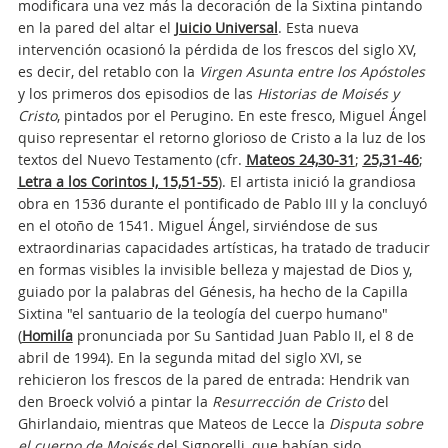
modificara una vez más la decoración de la Sixtina pintando
en la pared del altar el
Juicio Universal
. Esta nueva
intervención ocasionó la pérdida de los frescos del siglo XV,
es decir, del retablo con la
Virgen Asunta entre los Apóstoles
y los primeros dos episodios de las
Historias de Moisés y
Cristo
, pintados por el Perugino. En este fresco, Miguel Ángel
quiso representar el retorno glorioso de Cristo a la luz de los
textos del Nuevo Testamento (cfr.
Mateos 24,30-31
;
25,31-46
;
Letra a los Corintos I, 15,51-55
). El artista inició la grandiosa
obra en 1536 durante el pontificado de Pablo III y la concluyó
en el otoño de 1541. Miguel Ángel, sirviéndose de sus
extraordinarias capacidades artísticas, ha tratado de traducir
en formas visibles la invisible belleza y majestad de Dios y,
guiado por la palabras del Génesis, ha hecho de la Capilla
Sixtina "el santuario de la teología del cuerpo humano"
(
Homilía
pronunciada por Su Santidad Juan Pablo II, el 8 de
abril de 1994). En la segunda mitad del siglo XVI, se
rehicieron los frescos de la pared de entrada: Hendrik van
den Broeck volvió a pintar la
Resurrección de Cristo
del
Ghirlandaio, mientras que Mateos de Lecce la
Disputa sobre
el cuerpo de Moisés
del Signorelli, que habían sido