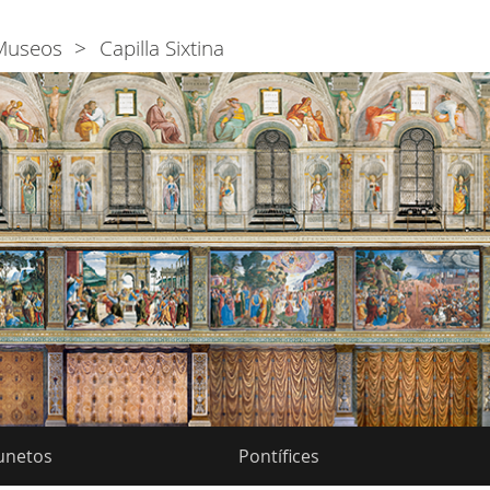
Museos
Capilla Sixtina
unetos
Pontífices