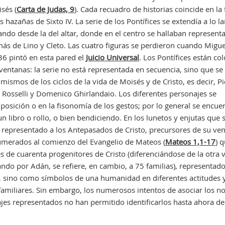
sés (
Carta de Judas, 9
). Cada recuadro de historias coincide en la 
s hazañas de Sixto IV. La serie de los Pontífices se extendía a lo l
ciando desde la del altar, donde en el centro se hallaban represent
más de Lino y Cleto. Las cuatro figuras se perdieron cuando Migue
36 pintó en esta pared el
Juicio Universal
. Los Pontífices están co
 ventanas: la serie no está representada en secuencia, sino que se
mismos de los ciclos de la vida de Moisés y de Cristo, es decir, Pi
o Rosselli y Domenico Ghirlandaio. Los diferentes personajes se
 posición o en la fisonomía de los gestos; por lo general se encue
n libro o rollo, o bien bendiciendo. En los lunetos y enjutas que 
 representado a los Antepasados de Cristo, precursores de su ven
numerados al comienzo del Evangelio de Mateos (
Mateos 1,1-17
) q
 de cuarenta progenitores de Cristo (diferenciándose de la otra 
ndo por Adán, se refiere, en cambio, a 75 familias), representad
, sino como símbolos de una humanidad en diferentes actitudes y
s familiares. Sin embargo, los numerosos intentos de asociar los 
najes representados no han permitido identificarlos hasta ahora de