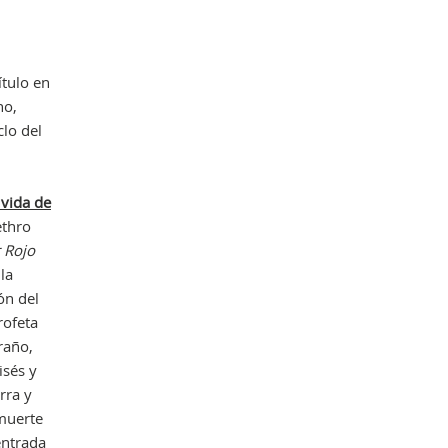
Obr
ítulo en
no,
clo del
 vida de
ethro
 Rojo
la
ión del
rofeta
raño,
isés y
rra y
 muerte
 entrada