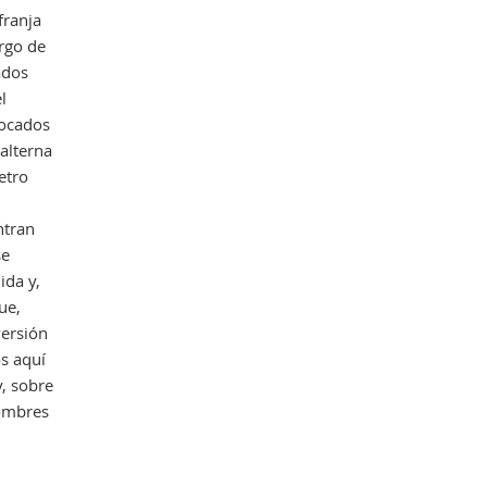
franja
argo de
ados
l
locados
 alterna
etro
ntran
se
ida y,
ue,
versión
os aquí
, sobre
nombres