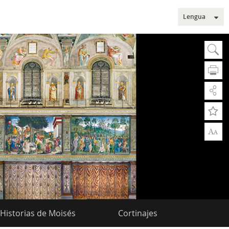
Lengua
Sear
Bu
A
A
Bús
Bús
Sec
Historias de Moisés
Cortinajes
Mus