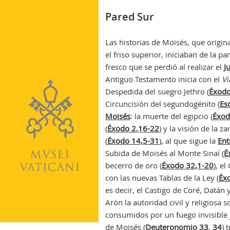
Pared Sur
Las historias de Moisés, que origi
el friso superior, iniciaban de la p
fresco que se perdió al realizar el
J
Antiguo Testamento inicia con el
Vi
Despedida del suegro Jethro (
Éxodo
Circuncisión del segundogénito (
Es
Moisés
: la muerte del egipcio (
Éxod
(
Éxodo 2,16-22
) y la visión de la za
(
Éxodo 14,5-31
), al que sigue la
Ent
Subida de Moisés al Monte Sinaí (
É
becerro de oro (
Éxodo 32,1-20
), el
con las nuevas Tablas de la Ley (
Éx
es decir, el Castigo de Coré, Datán 
Arón la autoridad civil y religiosa 
consumidos por un fuego invisible 
de Moisés (
Deuteronomio 33
,
34
) 