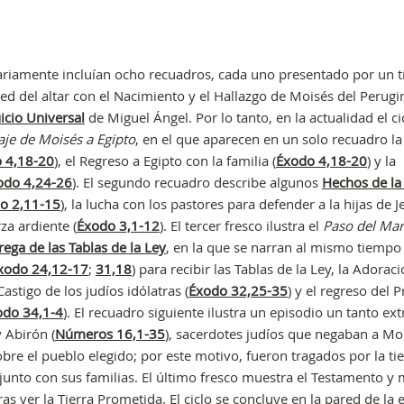
nariamente incluían ocho recuadros, cada uno presentado por un t
ared del altar con el Nacimiento y el Hallazgo de Moisés del Perugi
uicio Universal
de Miguel Ángel. Por lo tanto, en la actualidad el ci
aje de Moisés a Egipto
, en el que aparecen en un solo recuadro la
 4,18-20
), el Regreso a Egipto con la familia (
Éxodo 4,18-20
) y la
odo 4,24-26
). El segundo recuadro describe algunos
Hechos de la
o 2,11-15
), la lucha con los pastores para defender a la hijas de J
rza ardiente (
Éxodo 3,1-12
). El tercer fresco ilustra el
Paso del Mar
rega de las Tablas de la Ley
, en la que se narran al mismo tiempo 
xodo 24,12-17
;
31,18
) para recibir las Tablas de la Ley, la Adorac
 Castigo de los judíos idólatras (
Éxodo 32,25-35
) y el regreso del P
odo 34,1-4
). El recuadro siguiente ilustra un episodio un tanto ext
y Abirón (
Números 16,1-35
), sacerdotes judíos que negaban a Mo
sobre el pueblo elegido; por este motivo, fueron tragados por la tie
junto con sus familias. El último fresco muestra el Testamento y
tras ver la Tierra Prometida. El ciclo se concluye en la pared de la