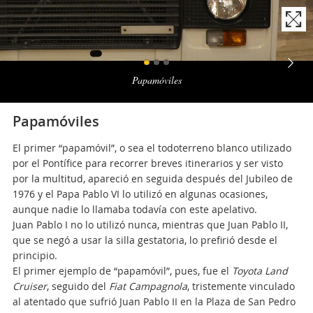
Naviga
la
Papamóviles
photogallery
Papamóviles
El primer “papamóvil”, o sea el todoterreno blanco utilizado
por el Pontífice para recorrer breves itinerarios y ser visto
por la multitud, apareció en seguida después del Jubileo de
1976 y el Papa Pablo VI lo utilizó en algunas ocasiones,
aunque nadie lo llamaba todavía con este apelativo.
Juan Pablo I no lo utilizó nunca, mientras que Juan Pablo II,
que se negó a usar la silla gestatoria, lo prefirió desde el
principio.
El primer ejemplo de “papamóvil”, pues, fue el
Toyota Land
Cruiser
, seguido del
Fiat Campagnola
, tristemente vinculado
al atentado que sufrió Juan Pablo II en la Plaza de San Pedro