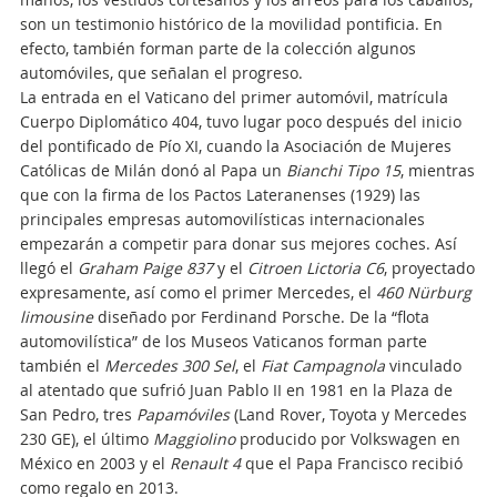
son un testimonio histórico de la movilidad pontificia. En
efecto, también forman parte de la colección algunos
automóviles, que señalan el progreso.
La entrada en el Vaticano del primer automóvil, matrícula
Cuerpo Diplomático 404, tuvo lugar poco después del inicio
del pontificado de Pío XI, cuando la Asociación de Mujeres
Católicas de Milán donó al Papa un
Bianchi Tipo 15
, mientras
que con la firma de los Pactos Lateranenses (1929) las
principales empresas automovilísticas internacionales
empezarán a competir para donar sus mejores coches. Así
llegó el
Graham Paige 837
y el
Citroen Lictoria C6
, proyectado
expresamente, así como el primer Mercedes, el
460 Nürburg
limousine
diseñado por Ferdinand Porsche. De la “flota
automovilística” de los Museos Vaticanos forman parte
también el
Mercedes 300 Sel
, el
Fiat Campagnola
vinculado
al atentado que sufrió Juan Pablo II en 1981 en la Plaza de
San Pedro, tres
Papamóviles
(Land Rover, Toyota y Mercedes
230 GE), el último
Maggiolino
producido por Volkswagen en
México en 2003 y el
Renault 4
que el Papa Francisco recibió
como regalo en 2013.