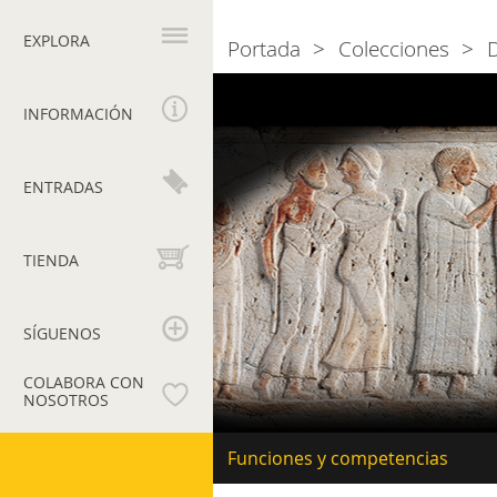
Navegación
principal
EXPLORA
Portada
Colecciones
Breadcrumb
Departamento
de
INFORMACIÓN
antigüedades
etrusco-
itálicas
ENTRADAS
TIENDA
SÍGUENOS
COLABORA CON
NOSOTROS
Museos
Navegación
Funciones y competencias
secundaria
Vaticanos