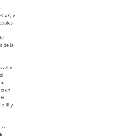
o
anum
, y
cuales
Obr
de
s de la
s años
el
ia.
 eran
ei
o III y
17-
de