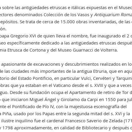
sobre las antigüedades etruscas e itálicas expuestas en el Muse
sectores denominados Colección de los Vasos y
Antiquarium Rom
epósitos. Se trata de cerca de 15.000 obras inventariadas, de las 
ión.
papa Gregorio XVI de quien lleva el nombre, fue inaugurado el 2 
eo específicamente dedicado a las antigüedades etruscas despué
emia Etrusca de Cortona y del Museo Guarnacci de Volterra.
apasionante de excavaciones y descubrimientos realizados en lo
de las ciudades más importantes de la antigua Etruria, que en aqu
orio del Estado Pontificio, en particular Vulci, Cervéteri y Tarquin
ras que ya estaban en el Vaticano desde el s. XVIII y que a veces
guo. Desde su fundación ocupa el Apartamento de retiro de Tor d
io que iniciaron Miguel Ángel y Girolamo da Carpi en 1550 para Juli
te el Pontificado de Pío IV, con la majestuosa escenografía del
 Piña, usado por los Papas entre la segunda mitad del s. XVI y la
 ilustre inquilino fue el cardenal Francesco Saverio de Zelada (17
0 y 1798 aproximadamente, en calidad de Bibliotecario y después 