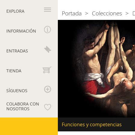
Navegación
principal
EXPLORA
Portada
Colecciones
Breadcrumb
Departamento
de
INFORMACIÓN
arte
de
los
ENTRADAS
siglos
XVII-
XVIII
TIENDA
SÍGUENOS
COLABORA CON
NOSOTROS
Museos
Navegación
Funciones y competencias
secundaria
Vaticanos