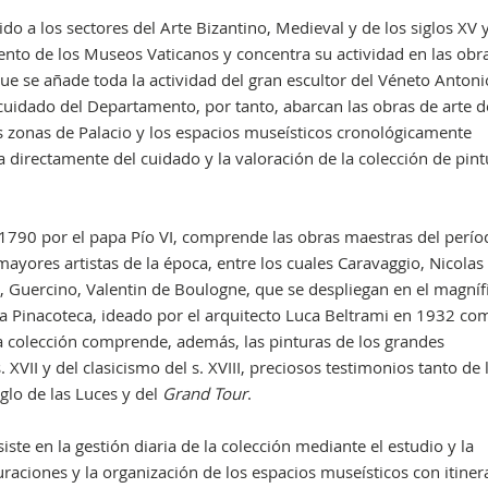
o a los sectores del Arte Bizantino, Medieval y de los siglos XV y
nto de los Museos Vaticanos y concentra su actividad en las obr
as que se añade toda la actividad del gran escultor del Véneto Antoni
cuidado del Departamento, por tanto, abarcan las obras de arte d
as zonas de Palacio y los espacios museísticos cronológicamente
 directamente del cuidado y la valoración de la colección de pint
e 1790 por el papa Pío VI, comprende las obras maestras del perí
ayores artistas de la época, entre los cuales Caravaggio, Nicolas
, Guercino, Valentin de Boulogne, que se despliegan en el magníf
 la Pinacoteca, ideado por el arquitecto Luca Beltrami en 1932 c
La colección comprende, además, las pinturas de los grandes
. XVII y del clasicismo del s. XVIII, preciosos testimonios tanto de 
glo de las Luces y del
Grand Tour
.
ste en la gestión diaria de la colección mediante el estudio y la
uraciones y la organización de los espacios museísticos con itiner