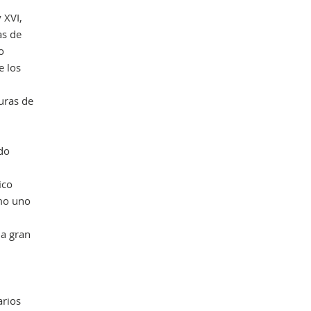
 XVI,
as de
o
Obr
e los
uras de
odo
ico
omo uno
la gran
arios