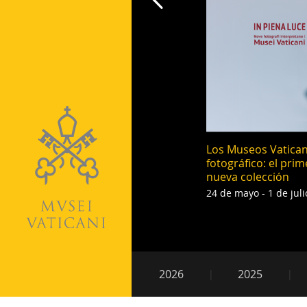
Los Museos Vaticano
fotográfico: el pri
nueva colección
24 de mayo - 1 de juli
Paginación
Navegación
2026
2025
secundaria