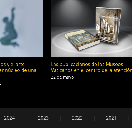
s y el arte
Las publicaciones de los Museos
mer núcleo de una
Vaticanos en el centro de la atenció
22 de mayo
o
2018
2024
2023
2022
2021