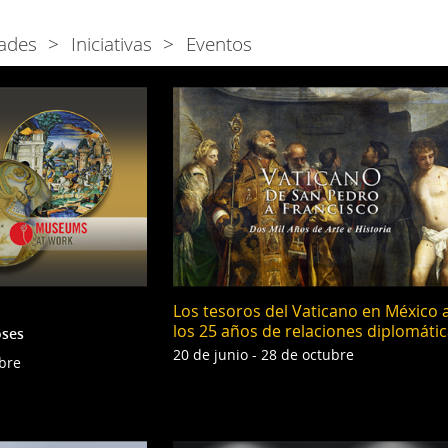
ades
Iniciativas
Eventos
Los tesoros del Vaticano en México 
los 25 años de relaciones diplomáti
oses
20 de junio - 28 de octubre
ubre