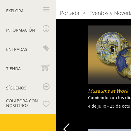
Navegación
principal
EXPLORA
Portada
Eventos y Noved
Breadcrumb
Naviga
2018
INFORMACIÓN
tra
gli
ENTRADAS
eventi
TIENDA
SÍGUENOS
Museums at Work
Comiendo con los di
COLABORA CON
NOSOTROS
4 de julio - 25 de oct
Museos
Vaticanos