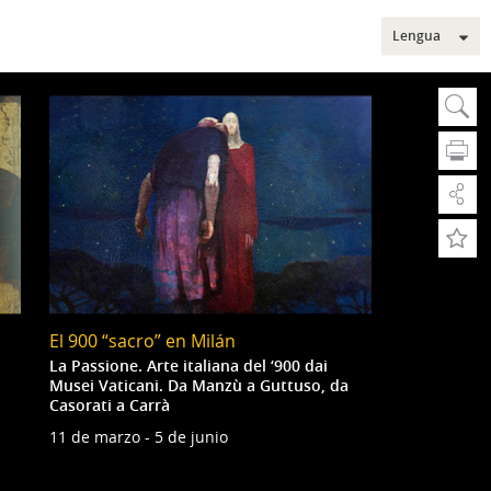
Lengua
Sear
Bu
A
A
Bús
El 900 “sacro” en Milán
Bús
Sec
La Passione. Arte italiana del ‘900 dai
Musei Vaticani. Da Manzù a Guttuso, da
Casorati a Carrà
11 de marzo - 5 de junio
Mus