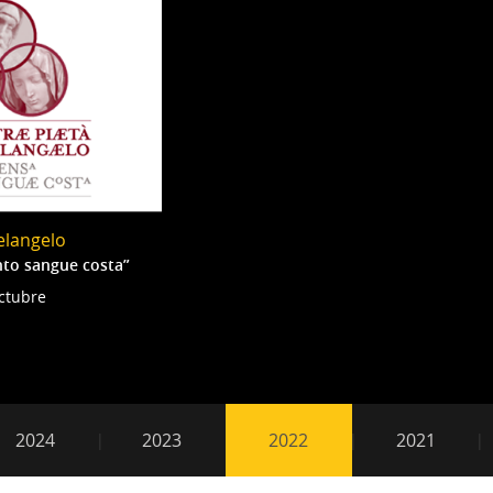
helangelo
nto sangue costa”
octubre
2022
2024
2023
2022
2021