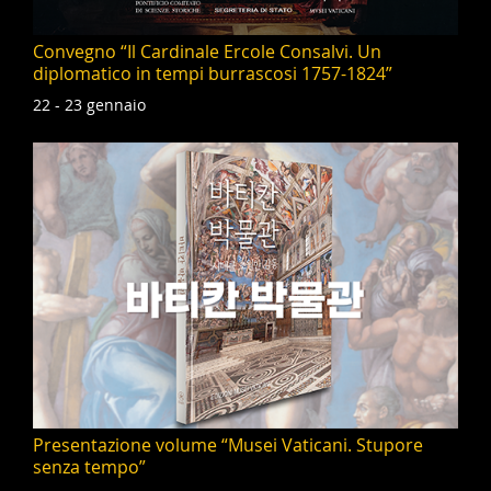
Convegno “Il Cardinale Ercole Consalvi. Un
diplomatico in tempi burrascosi 1757-1824”
22 - 23 gennaio
Presentazione volume “Musei Vaticani. Stupore
senza tempo”