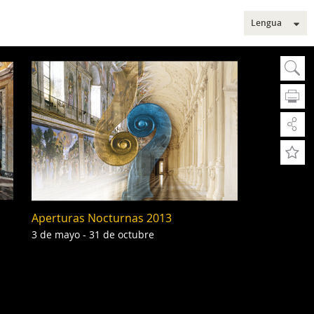
Lengua
Sear
Bu
A
A
Bús
Aperturas Nocturnas 2013
Bús
Sec
3 de mayo - 31 de octubre
Mus