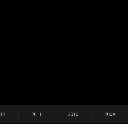
Obr
12
2011
2010
2009