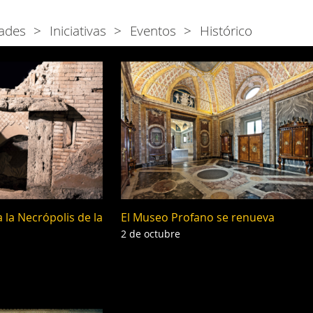
ades
Iniciativas
Eventos
Histórico
 la Necrópolis de la
El Museo Profano se renueva
2 de octubre