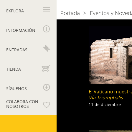
Navegación
principal
EXPLORA
Portada
Eventos y Noved
Breadcrumb
2013
INFORMACIÓN
ENTRADAS
TIENDA
SÍGUENOS
El Vaticano muestra
Vía Triumphalis
COLABORA CON
11 de diciembre
NOSOTROS
Museos
Vaticanos