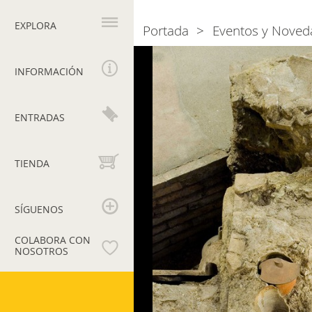
Navegación
principal
EXPLORA
Portada
Eventos y Noved
Breadcrumb
Photogallery
Gallery
INFORMACIÓN
ENTRADAS
TIENDA
SÍGUENOS
COLABORA CON
NOSOTROS
Museos
Vaticanos