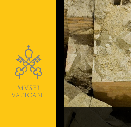
Naviga
la
photogallery