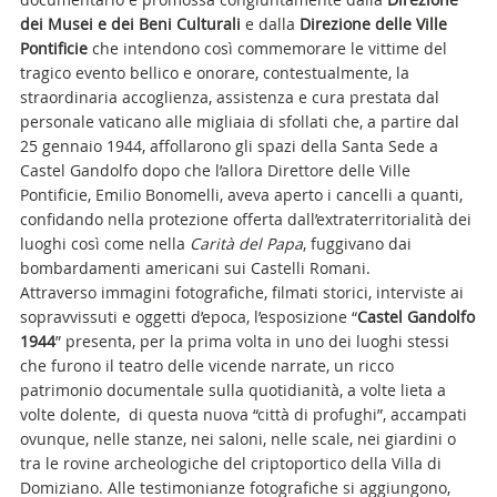
dei Musei e dei Beni Culturali
e dalla
Direzione delle Ville
Pontificie
che intendono così commemorare le vittime del
tragico evento bellico e onorare, contestualmente, la
straordinaria accoglienza, assistenza e cura prestata dal
personale vaticano alle migliaia di sfollati che, a partire dal
25 gennaio 1944, affollarono gli spazi della Santa Sede a
Castel Gandolfo dopo che l’allora Direttore delle Ville
Pontificie, Emilio Bonomelli, aveva aperto i cancelli a quanti,
confidando nella protezione offerta dall’extraterritorialità dei
luoghi così come nella
Carità del Papa
, fuggivano dai
bombardamenti americani sui Castelli Romani.
Attraverso immagini fotografiche, filmati storici, interviste ai
sopravvissuti e oggetti d’epoca, l’esposizione “
Castel Gandolfo
1944
” presenta, per la prima volta in uno dei luoghi stessi
che furono il teatro delle vicende narrate, un ricco
patrimonio documentale sulla quotidianità, a volte lieta a
volte dolente, di questa nuova “città di profughi”, accampati
ovunque, nelle stanze, nei saloni, nelle scale, nei giardini o
tra le rovine archeologiche del criptoportico della Villa di
Domiziano. Alle testimonianze fotografiche si aggiungono,