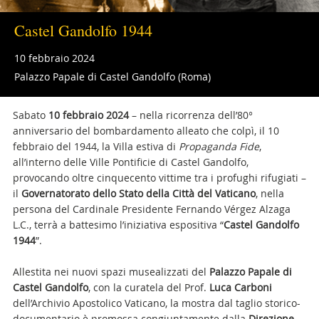
Castel Gandolfo 1944
10 febbraio 2024
Palazzo Papale di Castel Gandolfo (Roma)
Sabato
10 febbraio 2024
– nella ricorrenza dell’80°
anniversario del bombardamento alleato che colpì, il 10
febbraio del 1944, la Villa estiva di
Propaganda Fide
,
all’interno delle Ville Pontificie di Castel Gandolfo,
provocando oltre cinquecento vittime tra i profughi rifugiati –
il
Governatorato dello Stato della Città del Vaticano
, nella
persona del Cardinale Presidente Fernando Vérgez Alzaga
L.C., terrà a battesimo l’iniziativa espositiva “
Castel Gandolfo
1944
”.
Allestita nei nuovi spazi musealizzati del
Palazzo Papale di
Castel Gandolfo
, con
la curatela del Prof.
Luca Carboni
dell’Archivio Apostolico Vaticano,
la mostra dal taglio storico-
documentario è promossa congiuntamente dalla
Direzione