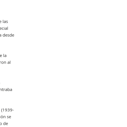
 las
Obr
ecial
a desde
e la
ron al
a
entraba
s (1939-
ión se
o de