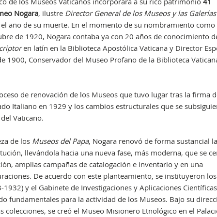
ico de los Museos Vaticanos incorporará a su rico patrimonio
41
meo Nogara
, ilustre
Director General de los Museos y las Galerías
 el año de su muerte. En el momento de su nombramiento como
tubre de 1920, Nogara contaba ya con 20 años de conocimiento de
criptor
en latín en la Biblioteca Apostólica Vaticana y Director Esp
e 1900, Conservador del Museo Profano de la Biblioteca Vatican
oceso de renovación de los Museos que tuvo lugar tras la firma d
stado Italiano en 1929 y los cambios estructurales que se subsiguie
del Vaticano.
eza de los
Museos del Papa
, Nogara renovó de forma sustancial l
titución, llevándola hacia una nueva fase, más moderna, que se c
ión, amplias campañas de catalogación e inventario y en una
auraciones. De acuerdo con este planteamiento, se instituyeron los
1932) y el Gabinete de Investigaciones y Aplicaciones Científica
do fundamentales para la actividad de los Museos. Bajo su direcc
 colecciones, se creó el Museo Misionero Etnológico en el Palaci