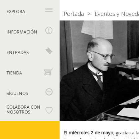
Navegación
principal
EXPLORA
Portada
Eventos y Noved
Breadcrumb
Los
Museos
INFORMACIÓN
Vaticanos
reciben
la
ENTRADAS
donación
de
los
TIENDA
cuadernos
de
uno
SÍGUENOS
de
sus
COLABORA CON
NOSOTROS
directores
más
Museos
ilustres:
Vaticanos
El
miércoles 2 de mayo
, gracias a
Bartolomeo