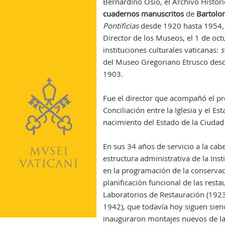
Nogara
Bernardino Osio, el Archivo Histór
cuadernos manuscritos
de
Bartolo
Pontificias
desde 1920 hasta 1954,
Director de los Museos, el 1 de oc
instituciones culturales vaticanas:
s
del Museo Gregoriano Etrusco desd
1903.
Fue el director que acompañó el pr
Conciliación entre la Iglesia y el E
nacimiento del Estado de la Ciudad 
En sus 34 años de servicio a la cab
estructura administrativa de la Ins
en la programación de la conservac
planificación funcional de las rest
Laboratorios de Restauración (1923-
1942), que todavía hoy siguen sien
inauguraron montajes nuevos de las