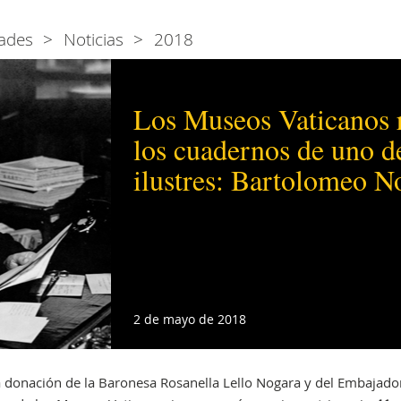
ades
Noticias
2018
Los Museos Vaticanos r
los cuadernos de uno d
ilustres: Bartolomeo N
2 de mayo de 2018
 la donación de la Baronesa Rosanella Lello Nogara y del Embajado