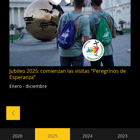
Jubileo 2025: comienzan las visitas “Peregrinos de
Esperanza”
Enero - diciembre
Naviga
tra
gli
eventi
Navegación
2026
2025
2024
2023
secundaria