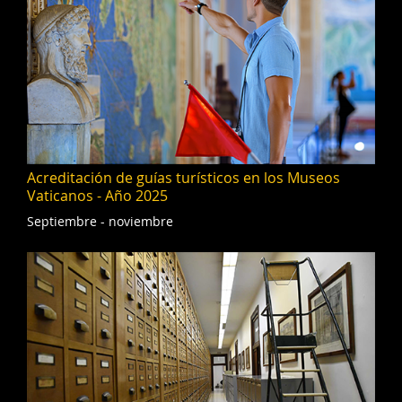
Acreditación de guías turísticos en los Museos
Vaticanos - Año 2025
Septiembre - noviembre