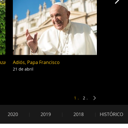
Obr
nza
Adiós, Papa Francisco
21 de abril
1
2
2020
2019
2018
HISTÓRICO