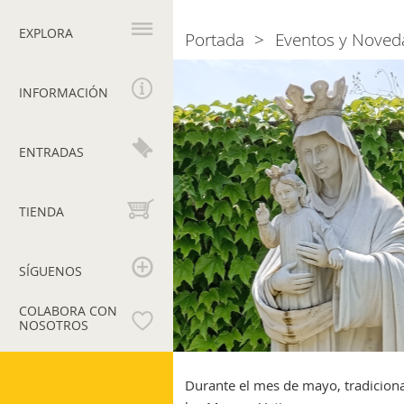
Navegación
principal
EXPLORA
Portada
Eventos y Noved
Breadcrumb
Mayo
con
INFORMACIÓN
María,
Mujer
de
ENTRADAS
la
Esperanza
TIENDA
SÍGUENOS
COLABORA CON
NOSOTROS
Museos
Vaticanos
Durante el mes de mayo, tradiciona