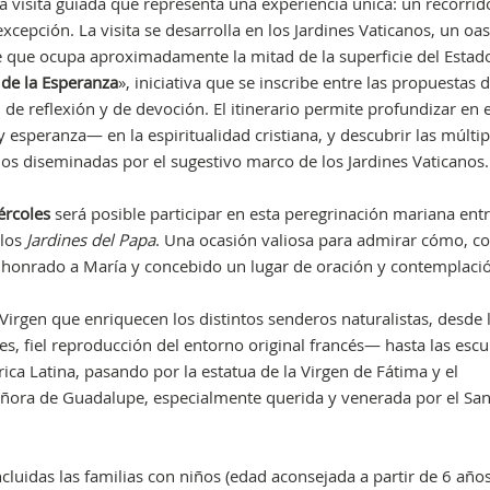
visita guiada que representa una experiencia única: un recorrid
 excepción. La visita se desarrolla en los Jardines Vaticanos, un oas
 que ocupa aproximadamente la mitad de la superficie del Estado
 de la Esperanza
», iniciativa que se inscribe entre las propuestas d
 de reflexión y de devoción. El itinerario permite profundizar en 
esperanza— en la espiritualidad cristiana, y descubrir las múltip
os diseminadas por el sugestivo marco de los Jardines Vaticanos.
ércoles
será posible participar en esta peregrinación mariana entr
 los
Jardines del Papa
. Una ocasión valiosa para admirar cómo, co
n honrado a María y concebido un lugar de oración y contemplaci
irgen que enriquecen los distintos senderos naturalistas, desde 
, fiel reproducción del entorno original francés— hasta las escu
ca Latina, pasando por la estatua de la Virgen de Fátima y el
ora de Guadalupe, especialmente querida y venerada por el Sa
ncluidas las familias con niños (edad aconsejada a partir de 6 años