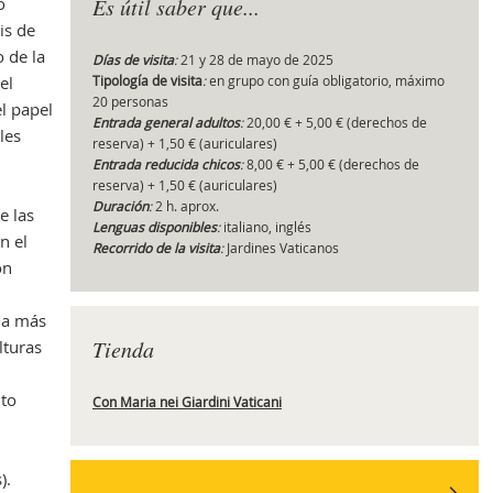
o
Es útil saber que...
is de
 de la
Días de visita
:
21 y 28 de mayo de 2025
el
Tipología de visita
:
en grupo con guía obligatorio, máximo
Obr
20 personas
el papel
Entrada general adultos
:
20,00 € + 5,00 € (derechos de
les
reserva) + 1,50 € (auriculares)
Entrada reducida chicos
:
8,00 € + 5,00 € (derechos de
reserva) + 1,50 € (auriculares)
Duración
:
2 h. aprox.
e las
Lenguas disponibles
:
italiano, inglés
n el
Recorrido de la visita
:
Jardines Vaticanos
ón
la más
Tienda
lturas
nto
Con Maria nei Giardini Vaticani
).