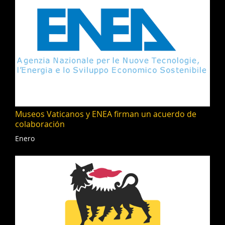
Museos Vaticanos y ENEA firman un acuerdo de
colaboración
Enero