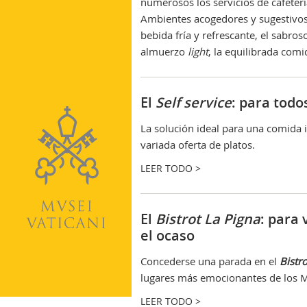
numerosos los servicios de cafetería
Ambientes acogedores y sugestivos 
bebida fría y refrescante, el sabro
almuerzo
light
, la equilibrada comi
El
Self service
: para todo
La solución ideal para una comida 
variada oferta de platos.
LEER TODO >
El
Bistrot La Pigna
: para
el ocaso
Concederse una parada en el
Bistr
lugares más emocionantes de los Mu
LEER TODO >