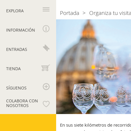
Navegación
principal
EXPLORA
Portada
Organiza tu visit
Breadcrumb
Sabores
y
INFORMACIÓN
Momentos
en
los
ENTRADAS
Museos
Vaticanos:
una
TIENDA
sabrosa
pausa
SÍGUENOS
COLABORA CON
NOSOTROS
Museos
Vaticanos
En sus siete kilómetros de recorrid