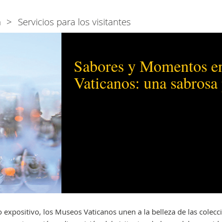
a
Servicios para los visitantes
Sabores y Momentos e
Vaticanos: una sabrosa
o expositivo, los Museos Vaticanos unen a la belleza de las colec