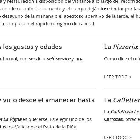
 y restauración a disposición del visitante a lo largo del recorrid
donde reconfortar la mente y el cuerpo dejándose tentar por las 
so desayuno de la mañana o el apetitoso aperitivo de la tarde, el 
da completa o el rápido refrigerio de calidad.
s los gustos y edades
La
Pizzeria
informal, con
servicio
self service
y una
Como dice el ref
LEER TODO >
 vivirlo desde el amanecer hasta
La
Caffette
La
Caffetteria Le
ot La Pigna
es quererse. Es elegir uno de los
Carrozas
, ofreci
seos Vaticanos: el Patio de la Piña.
LEER TODO >