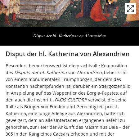
Naviga
la
Disput der hl. Katherina von Alexandrien
photogallery
Disput der hl. Katherina von Alexandrien
Besonders bemerkenswert ist die prachtvolle Komposition
des
Disputs der hl. Katherina von Alexandrien
, beherrscht
von einem monumentalen Triumphbogen, der dem des
Konstantin nachempfunden ist; darüber ein Stiergötzenbild
in Anspielung auf das Wappentier des Borgia-Papstes, auf
den auch die Inschrift „
PACIS CULTORI
“ verweist, die seine
Rolle als Bringer von Frieden und Gerechtigkeit preist.
Katherina, eine junge Adelige aus Alexandrien, hatte sich
geweigert, dem an alle Untertanen ergangenen Befehl zu
gehorchen, zur Feier der Ankunft des Maximinus Daia – der
305 in den Rang eines Caesars erhoben und mit der