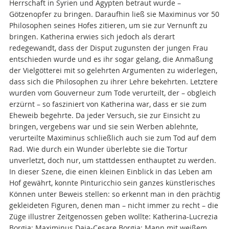
Herrschaft in Syrien und Ägypten betraut wurde –
Götzenopfer zu bringen. Daraufhin ließ sie Maximinus vor 50
Philosophen seines Hofes zitieren, um sie zur Vernunft zu
bringen. Katherina erwies sich jedoch als derart
redegewandt, dass der Disput zugunsten der jungen Frau
entschieden wurde und es ihr sogar gelang, die Anmaßung
der Vielgötterei mit so gelehrten Argumenten zu widerlegen,
dass sich die Philosophen zu ihrer Lehre bekehrten. Letztere
wurden vom Gouverneur zum Tode verurteilt, der – obgleich
erzürnt – so fasziniert von Katherina war, dass er sie zum
Eheweib begehrte. Da jeder Versuch, sie zur Einsicht zu
bringen, vergebens war und sie sein Werben ablehnte,
verurteilte Maximinus schließlich auch sie zum Tod auf dem
Rad. Wie durch ein Wunder überlebte sie die Tortur
unverletzt, doch nur, um stattdessen enthauptet zu werden.
In dieser Szene, die einen kleinen Einblick in das Leben am
Hof gewährt, konnte Pinturicchio sein ganzes künstlerisches
Können unter Beweis stellen: so erkennt man in den prächtig
gekleideten Figuren, denen man – nicht immer zu recht – die
Züge illustrer Zeitgenossen geben wollte: Katherina-Lucrezia
Borgia; Maximinus Daia-Cesare Borgia; Mann mit weißem