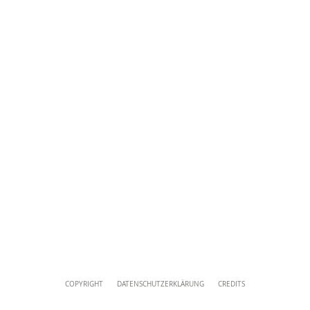
Direktionsbüro
+39 06 69883332
musei@scv.va
Content
COPYRIGHT
DATENSCHUTZERKLÄRUNG
CREDITS
Info