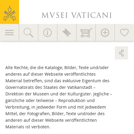
Nützliche Hinweise
Vatikanische
Dienstleistungen für die Besucher
Museen
Didaktik
Hauptnavigation
EVENTS UND NEUES
Accessoires >
Dekoartikel >
Neues
Initiativen
Verlagswesen
MV in der Welt
Alle Rechte, die die Kataloge, Bilder, Texte und/oder
WIE SIE UNS ERREICHEN >
anderes auf dieser Webseite veröffentlichtes
Presseteil
Material betreffen, sind das exklusive Eigentum des
Governatorats des Staates der Vatikanstadt –
Kontakte
Direktion der Museen und der Kulturgüter. Jegliche –
gänzliche oder teilweise – Reproduktion und
Allgemeine Infos
Verbreitung, in jedweder Form und mit jedwedem
+39 06 69883145
Mittel, der Fotografien, Bilder, Texte und/oder des
info.musei@scv.va
anderen auf dieser Webseite veröffentlichten
Materials ist verboten.