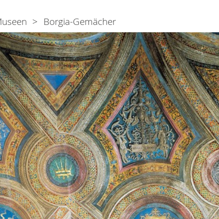
useen
Borgia-Gemächer