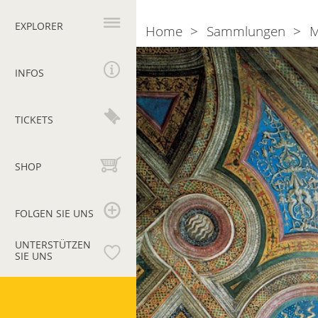
Hauptnavigation
EXPLORER
Home
Sammlungen
M
Breadcrumb
Saal
des
INFOS
Glaubensbekenntnisses
TICKETS
SHOP
FOLGEN SIE UNS
UNTERSTÜTZEN
SIE UNS
Vatikanische
Museen