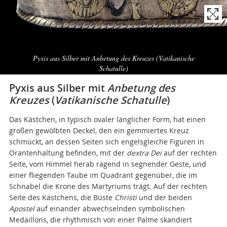
Naviga
la
Pyxis aus Silber mit Anbetung des Kreuzes (
Vatikanische
photogallery
Schatulle
)
Pyxis aus Silber mit
Anbetung des
Kreuzes
(
Vatikanische Schatulle
)
Das Kästchen, in typisch ovaler länglicher Form, hat einen
großen gewölbten Deckel, den ein gemmiertes Kreuz
schmückt, an dessen Seiten sich engelsgleiche Figuren in
Orantenhaltung befinden, mit der
dextra Dei
auf der rechten
Seite, vom Himmel herab ragend in segnender Geste, und
einer fliegenden Taube im Quadrant gegenüber, die im
Schnabel die Krone des Martyriums trägt. Auf der rechten
Seite des Kästchens, die Büste
Christi
und der beiden
Apostel
auf einander abwechselnden symbolischen
Medaillons, die rhythmisch von einer Palme skandiert