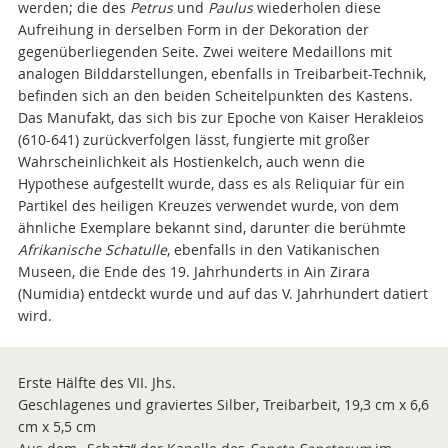
werden; die des
Petrus
und
Paulus
wiederholen diese
Aufreihung in derselben Form in der Dekoration der
gegenüberliegenden Seite. Zwei weitere Medaillons mit
analogen Bilddarstellungen, ebenfalls in Treibarbeit-Technik,
befinden sich an den beiden Scheitelpunkten des Kastens.
Das Manufakt, das sich bis zur Epoche von Kaiser Herakleios
(610-641) zurückverfolgen lässt, fungierte mit großer
Wahrscheinlichkeit als Hostienkelch, auch wenn die
Hypothese aufgestellt wurde, dass es als Reliquiar für ein
Partikel des heiligen Kreuzes verwendet wurde, von dem
ähnliche Exemplare bekannt sind, darunter die berühmte
Afrikanische Schatulle
, ebenfalls in den Vatikanischen
Museen, die Ende des 19. Jahrhunderts in Ain Zirara
(Numidia) entdeckt wurde und auf das V. Jahrhundert datiert
wird.
Erste Hälfte des VII. Jhs.
Geschlagenes und graviertes Silber, Treibarbeit, 19,3 cm x 6,6
cm x 5,5 cm