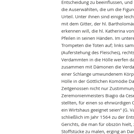
Entscheidung zu beeinflussen, und 
die Auserwählten, die um die Figur
Urteil. Unter ihnen sind einige leic
mit dem Gitter, der hl. Bartholomä
erkennen will, die hl. Katherina v
Pfeilen in seinen Händen. Im unter
Trompeten die Toten auf; links sa
(Auferstehung des Fleisches), rech
Verdammten in die Hölle werfen dar
zusammen mit Dämonen die Verdamm
einer Schlange umwundenem Körper d
Hölle in der Göttlichen Komödie Dan
Zeitgenossen nicht nur Zustimmung,
Zeremonienmeisters Biagio da Cese
stellten, für einen so ehrwürdigen 
ein Wirtshaus geeignet seien" (G. 
schließlich im Jahr 1564 zu der Ent
Gerichts, die man für obszön hielt
Stoffstücke zu malen, erging an Dan