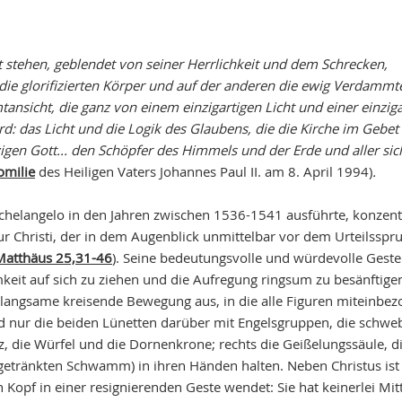
 stehen, geblendet von seiner Herrlichkeit und dem Schrecken,
die glorifizierten Körper und auf der anderen die ewig Verdammt
ansicht, die ganz von einem einzigartigen Licht und einer einzig
rd: das Licht und die Logik des Glaubens, die die Kirche im Gebet
zigen Gott... den Schöpfer des Himmels und der Erde und aller si
omilie
des Heiligen Vaters Johannes Paul II. am 8. April 1994)
.
chelangelo in den Jahren zwischen 1536-1541 ausführte, konzent
ur Christi, der in dem Augenblick unmittelbar vor dem Urteilsspr
Matthäus 25,31-46
). Seine bedeutungsvolle und würdevolle Geste
mkeit auf sich zu ziehen und die Aufregung ringsum zu besänftige
 langsame kreisende Bewegung aus, in die alle Figuren miteinbe
 nur die beiden Lünetten darüber mit Engelsgruppen, die schw
z, die Würfel und die Dornenkrone; rechts die Geißelungssäule, d
getränkten Schwamm) in ihren Händen halten. Neben Christus ist
 Kopf in einer resignierenden Geste wendet: Sie hat keinerlei Mitt