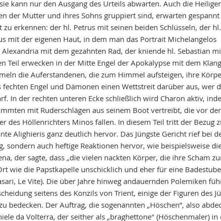
sie kann nur den Ausgang des Urteils abwarten. Auch die Heilige
en der Mutter und ihres Sohns gruppiert sind, erwarten gespannt
ht zu erkennen: der hl. Petrus mit seinen beiden Schlüsseln, der hl
us mit der eigenen Haut, in dem man das Portrait Michelangelos
on Alexandria mit dem gezahnten Rad, der kniende hl. Sebastian m
en Teil erwecken in der Mitte Engel der Apokalypse mit dem Klang
mmeln die Auferstandenen, die zum Himmel aufsteigen, ihre Körpe
ts fechten Engel und Dämonen einen Wettstreit darüber aus, wer d
f. In der rechten unteren Ecke schließlich wird Charon aktiv, ind
ten mit Ruderschlägen aus seinem Boot vertreibt, die vor den
es Höllenrichters Minos fallen. In diesem Teil tritt der Bezug z
te Alighieris ganz deutlich hervor. Das Jüngste Gericht rief bei d
 sondern auch heftige Reaktionen hervor, wie beispielsweise di
na, der sagte, dass
„
die vielen nackten Körper, die ihre Scham z
Ort wie die Papstkapelle unschicklich und eher für eine Badestub
Vasari, Le Vite). Die über Jahre hinweg andauernden Polemiken füh
scheidung seitens des Konzils von Trient, einige der Figuren des J
, zu bedecken. Der Auftrag, die sogenannten
„
Höschen”, also abde
iele da Volterra, der seither als
„
braghettone" (Höschenmaler) in 