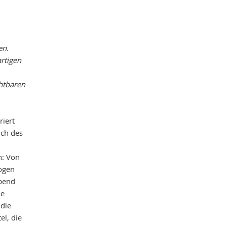
en.
artigen
chtbaren
riert
uch des
n: Von
zogen
ebend
ie
 die
el, die