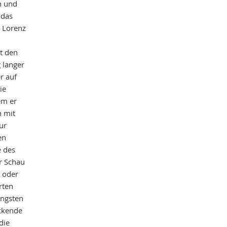
n und
 das
. Lorenz
it den
 langer
r auf
ie
em er
 mit
ur
en
e des
ur Schau
e oder
rten
üngsten
ckende
die