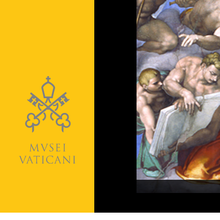
Naviga
la