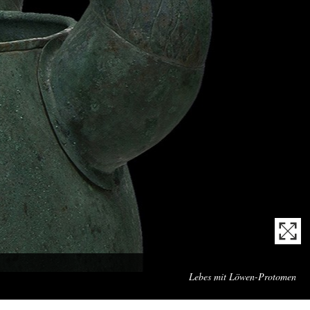
Mei
Lebes mit Löwen-Protomen