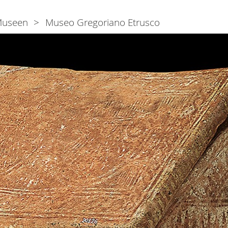
useen
Museo Gregoriano Etrusco