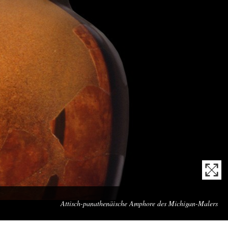
Mei
Attisch-panathenäische Amphore des Michigan-Malers