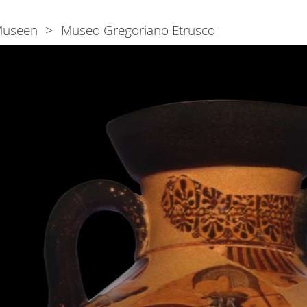
useen
Museo Gregoriano Etrusco