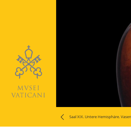
Naviga
la
Saal XIX. Untere Hemisphäre. Vase
photogallery