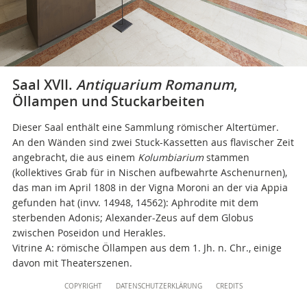
Direktionsbüro
+39 06 69883332
musei@scv.va
Saal XVII.
Antiquarium Romanum
,
Öllampen und Stuckarbeiten
Dieser Saal enthält eine Sammlung römischer Altertümer.
An den Wänden sind zwei Stuck-Kassetten aus flavischer Zeit
angebracht, die aus einem
Kolumbiarium
stammen
(kollektives Grab für in Nischen aufbewahrte Aschenurnen),
das man im April 1808 in der Vigna Moroni an der via Appia
gefunden hat (invv. 14948, 14562): Aphrodite mit dem
sterbenden Adonis; Alexander-Zeus auf dem Globus
zwischen Poseidon und Herakles.
Vitrine A: römische Öllampen aus dem 1. Jh. n. Chr., einige
davon mit Theaterszenen.
Content
COPYRIGHT
DATENSCHUTZERKLÄRUNG
CREDITS
Info