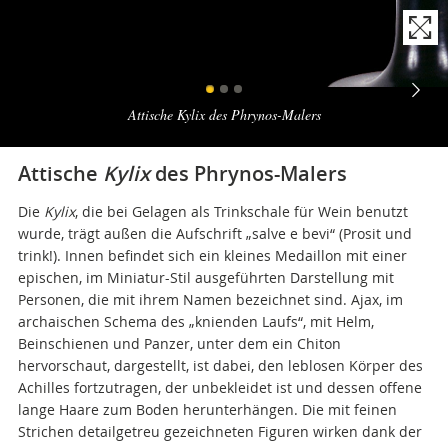
Naviga
la
Attische Kylix des Phrynos-Malers
photogallery
Attische
Kylix
des Phrynos-Malers
Die
Kylix
, die bei Gelagen als Trinkschale für Wein benutzt
wurde, trägt außen die Aufschrift „salve e bevi“ (Prosit und
trink!). Innen befindet sich ein kleines Medaillon mit einer
epischen, im Miniatur-Stil ausgeführten Darstellung mit
Personen, die mit ihrem Namen bezeichnet sind. Ajax, im
archaischen Schema des „knienden Laufs“, mit Helm,
Beinschienen und Panzer, unter dem ein Chiton
hervorschaut, dargestellt, ist dabei, den leblosen Körper des
Achilles fortzutragen, der unbekleidet ist und dessen offene
lange Haare zum Boden herunterhängen. Die mit feinen
Strichen detailgetreu gezeichneten Figuren wirken dank der