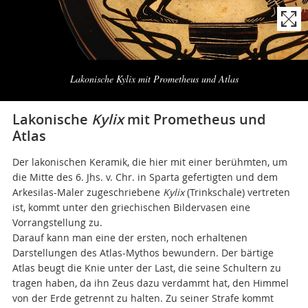
Naviga
la
Lakonische Kylix mit Prometheus und Atlas
photogallery
Lakonische
Kylix
mit Prometheus und
Atlas
Der lakonischen Keramik, die hier mit einer berühmten, um
die Mitte des 6. Jhs. v. Chr. in Sparta gefertigten und dem
Arkesilas-Maler zugeschriebene
Kylix
(Trinkschale) vertreten
ist, kommt unter den griechischen Bildervasen eine
Vorrangstellung zu.
Darauf kann man eine der ersten, noch erhaltenen
Darstellungen des Atlas-Mythos bewundern. Der bärtige
Atlas beugt die Knie unter der Last, die seine Schultern zu
tragen haben, da ihn Zeus dazu verdammt hat, den Himmel
von der Erde getrennt zu halten. Zu seiner Strafe kommt