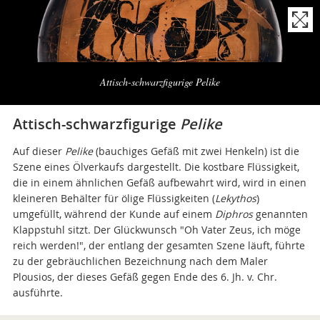
Naviga
la
Attisch-schwarzfigurige Pelike
photogallery
Attisch-schwarzfigurige
Pelike
Auf dieser
Pelike
(bauchiges Gefäß mit zwei Henkeln) ist die
Szene eines Ölverkaufs dargestellt. Die kostbare Flüssigkeit,
die in einem ähnlichen Gefäß aufbewahrt wird, wird in einen
kleineren Behälter für ölige Flüssigkeiten (
Lekythos
)
umgefüllt, während der Kunde auf einem
Diphros
genannten
Klappstuhl sitzt. Der Glückwunsch "Oh Vater Zeus, ich möge
reich werden!", der entlang der gesamten Szene läuft, führte
zu der gebräuchlichen Bezeichnung nach dem Maler
Plousios, der dieses Gefäß gegen Ende des 6. Jh. v. Chr.
ausführte.