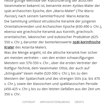
heute gültige Methode der Klassifizierung der attischen
Vasenmalerei bekannt ist, benannte einen
Kylikes
-Maler der
spät-archaischen Epoche, den „Mario-Maler“ (
The Mario
Painter
),
nach seinem Sammlerfreund Mario Astarita.
Die Sammlung umfasst etruskische Keramik der jüngeren
Orientalisierenden und Archaischen Epoche (630-490 v. Chr.),
ebenso wie griechische Keramik aus Korinth, griechisch-
orientalischer, lakonischer und euboischer Produktion (625-
550 v. Chr.), darunter der bemerkenswerte
spät-korinthische
Krater
des Astarita-Malers.
Was die Menge angeht, ist die attische Keramik hier sicher
am meisten vertreten – von den ersten schwarzfigurigen
Meistern von 570-550 v. Chr., über die ersten Vertreter der
Rotfigur-Technik, dem Vasenmaler Oltos, der auch auf
„bilinguale“ Vasen malte (520-500 v. Chr.), bis zu den
Meistern der Spätarchaik und des strengen Stils (ca. bis 470
v. Chr.), sowie der klassischen und spätklassischen Periode
(450-425 v. Chr.), bis zu den letzten Gefäßen aus der Zeit um
350 v. Chr.
Content
COPYRIGHT
DATENSCHUTZERKLÄRUNG
CREDITS