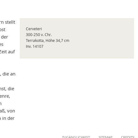
n stellt
bst
Cerveteri
300-250 v. Chr.
 der
Terrakotta, Höhe 34,7 cm
es
Inv. 14107
eit auf
, die an
st, die
enre,
h
aß, von
 in der
ZUGÄNGLICHKEIT
SITEMAP
CREDITS