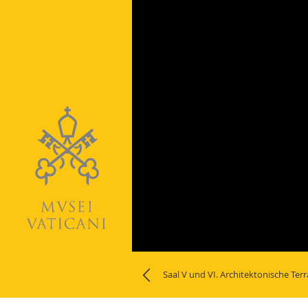
Naviga
Saal V und VI. Architektonische Ter
la