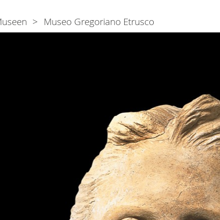
useen
Museo Gregoriano Etrusco