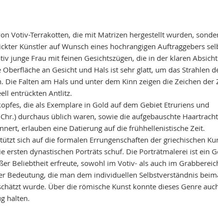
von Votiv-Terrakotten, die mit Matrizen hergestellt wurden, sonder
hickter Künstler auf Wunsch eines hochrangigen Auftraggebers sel
lativ junge Frau mit feinen Gesichtszügen, die in der klaren Absicht
 Oberfläche an Gesicht und Hals ist sehr glatt, um das Strahlen d
. Die Falten am Hals und unter dem Kinn zeigen die Zeichen der Z
l entrückten Antlitz.
opfes, die als Exemplare in Gold auf dem Gebiet Etruriens und
hr.) durchaus üblich waren, sowie die aufgebauschte Haartracht
nert, erlauben eine Datierung auf die frühhellenistische Zeit.
 stützt sich auf die formalen Errungenschaften der griechischen Kun
e ersten dynastischen Porträts schuf. Die Porträtmalerei ist ein G
roßer Beliebtheit erfreute, sowohl im Votiv- als auch im Grabbereic
Bedeutung, die man dem individuellen Selbstverständnis beim
schätzt wurde. Über die römische Kunst konnte dieses Genre auch
g halten.