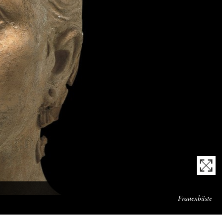
Mei
Frauenbüste