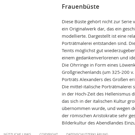
photogallery
Frauenbüste
Diese Büste gehört nicht zur Serie 
ein Originalwerk dar, das ein gesc
modellierte. Dargestellt ist eine re
Porträtmalerei entstanden sind. Die
Teints möglichst gut wiederzugeben
einem gedankenverlorenen und ideel
Die Ohrringe in Form eines Löwenk
Großgriechenlands (um 325-200 v. C
Porträts Alexanders des Großen erin
Die mittel-italische Porträtmalerei
in der Hoch-Zeit des Hellenismus di
das sich in der italischen Kultur g
übernommen wurde, und wegen der 
der römischen Aristokratie sehr ge
Bilderkultur des Abendlandes Einzu
Content
NÜTZLICHE LINKS
COPYRIGHT
DATENSCHUTZERKLÄRUNG