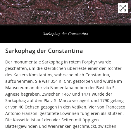
Naviga
la
Sarkophag der Constantina
photogallery
Sarkophag der Constantina
Der monumentale Sarkophag in rotem Porphyr wurde
geschaffen, um die sterblichen überreste einer der Töchter
des Kaisers Konstantins, wahrscheinlich Constantina,
aufzunehmen. Sie war 354 n. Chr. gestorben und wurde im
Mausoleum an der via Nomentana neben der Basilika S.
Agnese begraben. Zwischen 1467 und 1471 wurde der
Sarkophag auf den Platz S. Marco verlagert und 1790 gelang
er von 40 Ochsen gezogen in den Vatikan. Vier von Francesco
Antonio Franzoni gestaltete Löwinnen fungieren als Stützen.
Die Kassette ist auf den vier Seiten mit üppigen
Blättergewinden und Weinranken geschmückt, zwischen