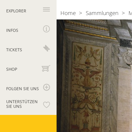
Hauptnavigation
EXPLORER
Home
Sammlungen
M
Breadcrumb
Vestibolo
Quadrato
INFOS
und
Kabinett
TICKETS
des
Apoxyomenos
SHOP
FOLGEN SIE UNS
UNTERSTÜTZEN
SIE UNS
Vatikanische
Museen