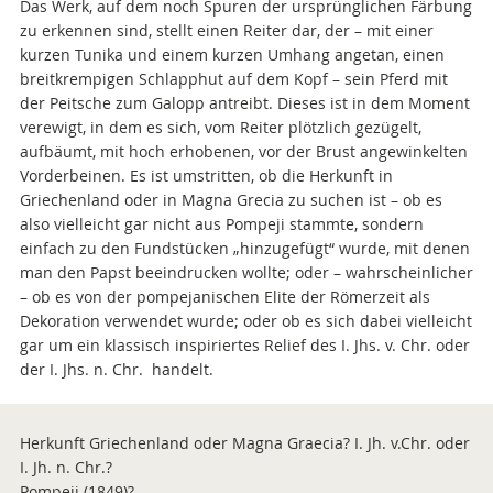
Das Werk, auf dem noch Spuren der ursprünglichen Färbung
zu erkennen sind, stellt einen Reiter dar, der – mit einer
kurzen Tunika und einem kurzen Umhang angetan, einen
breitkrempigen Schlapphut auf dem Kopf – sein Pferd mit
der Peitsche zum Galopp antreibt. Dieses ist in dem Moment
verewigt, in dem es sich, vom Reiter plötzlich gezügelt,
aufbäumt, mit hoch erhobenen, vor der Brust angewinkelten
Vorderbeinen. Es ist umstritten, ob die Herkunft in
Griechenland oder in Magna Grecia zu suchen ist – ob es
also vielleicht gar nicht aus Pompeji stammte, sondern
einfach zu den Fundstücken „hinzugefügt“ wurde, mit denen
man den Papst beeindrucken wollte; oder – wahrscheinlicher
– ob es von der pompejanischen Elite der Römerzeit als
Dekoration verwendet wurde; oder ob es sich dabei vielleicht
gar um ein klassisch inspiriertes Relief des I. Jhs. v. Chr. oder
der I. Jhs. n. Chr. handelt.
Herkunft Griechenland oder Magna Graecia? I. Jh. v.Chr. oder
I. Jh. n. Chr.?
Pompeji (1849)?