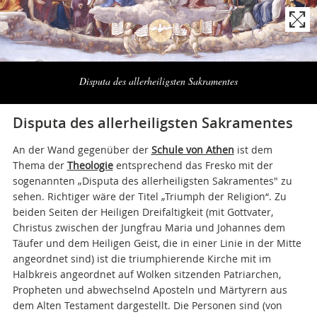
Naviga
la
Disputa des allerheiligsten Sakramentes
photogallery
Disputa des allerheiligsten Sakramentes
An der Wand gegenüber der
Schule von Athen
ist dem
Thema der
Theologie
entsprechend das Fresko mit der
sogenannten „Disputa des allerheiligsten Sakramentes" zu
sehen. Richtiger wäre der Titel „Triumph der Religion“. Zu
beiden Seiten der Heiligen Dreifaltigkeit (mit Gottvater,
Christus zwischen der Jungfrau Maria und Johannes dem
Täufer und dem Heiligen Geist, die in einer Linie in der Mitte
angeordnet sind) ist die triumphierende Kirche mit im
Halbkreis angeordnet auf Wolken sitzenden Patriarchen,
Propheten und abwechselnd Aposteln und Märtyrern aus
dem Alten Testament dargestellt. Die Personen sind (von