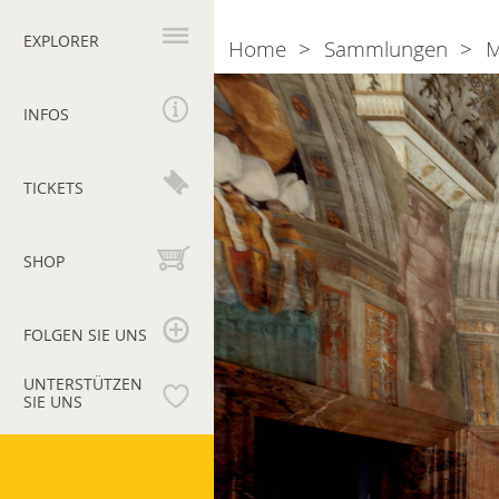
Hauptnavigation
EXPLORER
Home
Sammlungen
M
Breadcrumb
INFOS
TICKETS
SHOP
FOLGEN SIE UNS
UNTERSTÜTZEN
SIE UNS
Vatikanische
Museen