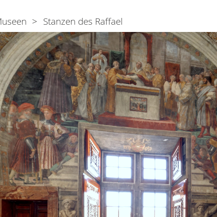
useen
Stanzen des Raffael