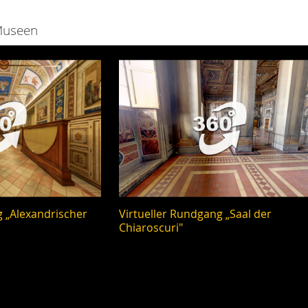
useen
g „Alexandrischer
Virtueller Rundgang „Saal der
Chiaroscuri"