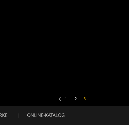
Mei
1
2
3
RKE
ONLINE-KATALOG