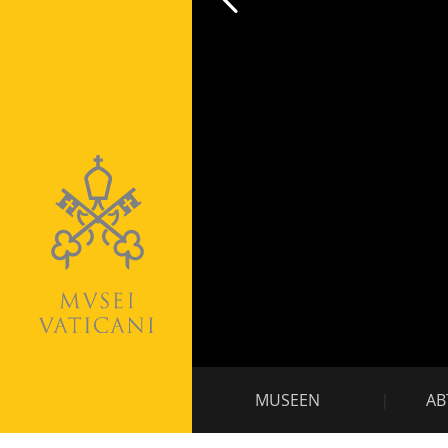
PagingVirt
Rundgang
Nebennavigation
MUSEEN
AB