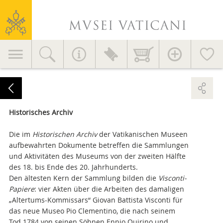
Vatikanische
Museen
Hauptnavigation
Historisches Archiv
Die im
Historischen Archiv
der Vatikanischen Museen
aufbewahrten Dokumente betreffen die Sammlungen
und Aktivitäten des Museums von der zweiten Hälfte
des 18. bis Ende des 20. Jahrhunderts.
Den ältesten Kern der Sammlung bilden die
Visconti-
Papiere
: vier Akten über die Arbeiten des damaligen
„Altertums-Kommissars“ Giovan Battista Visconti für
das neue Museo Pio Clementino, die nach seinem
Tod 1784 von seinen Söhnen Ennio Quirino und