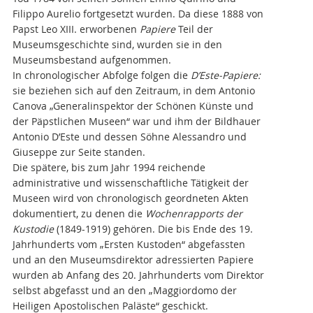
Filippo Aurelio fortgesetzt wurden. Da diese 1888 von
Papst Leo XIII. erworbenen
Papiere
Teil der
Museumsgeschichte sind, wurden sie in den
Museumsbestand aufgenommen.
In chronologischer Abfolge folgen die
D’Este-Papiere:
sie beziehen sich auf den Zeitraum, in dem Antonio
Canova „Generalinspektor der Schönen Künste und
der Päpstlichen Museen“ war und ihm der Bildhauer
Antonio D’Este und dessen Söhne Alessandro und
Giuseppe zur Seite standen.
Die spätere, bis zum Jahr 1994 reichende
administrative und wissenschaftliche Tätigkeit der
Museen wird von chronologisch geordneten Akten
dokumentiert, zu denen die
Wochenrapports der
Kustodie
(1849-1919) gehören. Die bis Ende des 19.
Jahrhunderts vom „Ersten Kustoden“ abgefassten
und an den Museumsdirektor adressierten Papiere
wurden ab Anfang des 20. Jahrhunderts vom Direktor
selbst abgefasst und an den „Maggiordomo der
Heiligen Apostolischen Paläste“ geschickt.