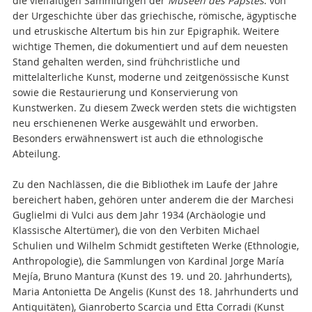
die vielfältigen Sammlungen der
Museen des Papstes
: von
der Urgeschichte über das griechische, römische, ägyptische
und etruskische Altertum bis hin zur Epigraphik. Weitere
wichtige Themen, die dokumentiert und auf dem neuesten
Stand gehalten werden, sind frühchristliche und
mittelalterliche Kunst, moderne und zeitgenössische Kunst
sowie die Restaurierung und Konservierung von
Kunstwerken. Zu diesem Zweck werden stets die wichtigsten
neu erschienenen Werke ausgewählt und erworben.
Besonders erwähnenswert ist auch die ethnologische
Abteilung.
Zu den Nachlässen, die die Bibliothek im Laufe der Jahre
bereichert haben, gehören unter anderem die der Marchesi
Guglielmi di Vulci aus dem Jahr 1934 (Archäologie und
Klassische Altertümer), die von den Verbiten Michael
Schulien und Wilhelm Schmidt gestifteten Werke (Ethnologie,
Anthropologie), die Sammlungen von Kardinal Jorge María
Mejía, Bruno Mantura (Kunst des 19. und 20. Jahrhunderts),
Maria Antonietta De Angelis (Kunst des 18. Jahrhunderts und
Antiquitäten), Gianroberto Scarcia und Etta Corradi (Kunst