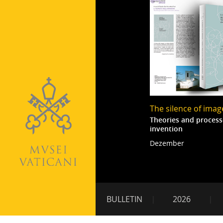
The silence of imag
Theories and processe
invention
Dezember
Paging202
Nebennavigation
BULLETIN
2026