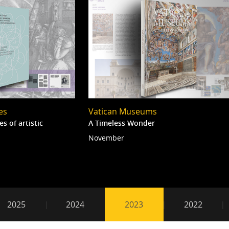
es
Vatican Museums
s of artistic
A Timeless Wonder
November
3
2025
2024
2023
2022