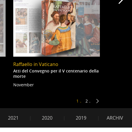
Mei
Raffaello in Vaticano
Atti del Convegno per il V centenario della
morte
November
1
2
2021
2020
2019
ARCHIV