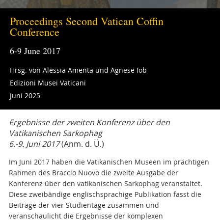
Proceedings Second Vatican Coffin
Conference
6-9 June 2017
Hrsg. von Alessia Amenta und Agnese Iob
Edizioni Musei Vaticani
Juni 2025
Ergebnisse der zweiten Konferenz über den
Vatikanischen Sarkophag
6.-9. Juni 2017
(Anm. d. Ü.)
Im Juni 2017 haben die Vatikanischen Museen im prächtigen
Rahmen des Braccio Nuovo die zweite Ausgabe der
Konferenz über den vatikanischen Sarkophag veranstaltet.
Diese zweibändige englischsprachige Publikation fasst die
Beiträge der vier Studientage zusammen und
veranschaulicht die Ergebnisse der komplexen