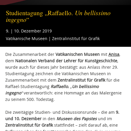
Un bellissimo
Studientagung „Raffaello.
ingegno
“
9. | 10. Dezember 2019
Vatikanische Museen | Zentralinstitut für Grafik
Die Zusammenarbeit der
Vatikanischen Museen
mit
Anisa
,
dem
Nationalen Verband der Lehrer für Kunstgeschichte
,
wurde auch für dieses Jahr bestätigt: aus Anlass ihrer 29.
Studientagung zeichnen die Vatikanischen Museen in
Zusammenarbeit mit dem
Zentralinstitut für Grafik
für die
Raffael-Studientagung
Raffaello.
„
Un bellissimo
ingegno
“
verantwortlich: eine Hommage an das Malergenie
zu seinem 500. Todestag.
Die zweitägige Studien- und Diskussionsrunde – die am
9.
und 10. Dezember
in den
Museen des Papstes
und im
Zentralinstitut für Grafik
stattfindet – zielt darauf ab, eine