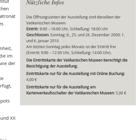
itut
Nützliche Infos
chen
atronat
Die Öffnungszeiten der Ausstellung sind dieselben der
es
Vatikanischen Museen.
Mei
Eintrit
t: 9:00
–
16:00 Uhr, Schließung: 18:00 Uhr
Geschlossen
: Sonntag; 8., 25. und 26. Dezember 2009; 1.
und 6. Januar 2010
Am letzten Sonntag jedes Monats ist der Eintritt frei
nheit,
(Eintritt: 9:00
–
12:30 Uhr, Schließung: 14:00 Uhr).
die im
Die Eintrittskarte der Vatikanischen Museen berechtigt die
wie der
Besichtigung der Ausstellung.
Eintrittskarte nur für die Ausstellung mit Online Buchung
:
te
4,00 €
rfügt,
Eintrittskarte nur für die Ausstellung am
Kartenverkaufsschalter der Vatikanischen Museen
: 5,00 €
epots
 und XX