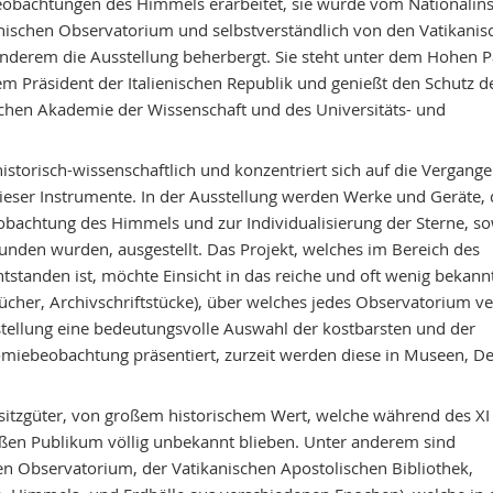
obachtungen des Himmels erarbeitet, sie wurde vom Nationalinst
anischen Observatorium und selbstverständlich von den Vatikanis
anderem die Ausstellung beherbergt. Sie steht unter dem Hohen P
em Präsident der Italienischen Republik und genießt den Schutz d
lichen Akademie der Wissenschaft und des Universitäts- und
 historisch-wissenschaftlich und konzentriert sich auf die Vergange
ieser Instrumente. In der Ausstellung werden Werke und Geräte, 
obachtung des Himmels und zur Individualisierung der Sterne, so
den wurden, ausgestellt. Das Projekt, welches im Bereich des
ntstanden ist, möchte Einsicht in das reiche und oft wenig bekann
ücher, Archivschriftstücke), über welches jedes Observatorium ve
stellung eine bedeutungsvolle Auswahl der kostbarsten und der
omiebeobachtung präsentiert, zurzeit werden diese in Museen, D
esitzgüter, von großem historischem Wert, welche während des XI
ßen Publikum völlig unbekannt blieben. Unter anderem sind
en Observatorium, der Vatikanischen Apostolischen Bibliothek,