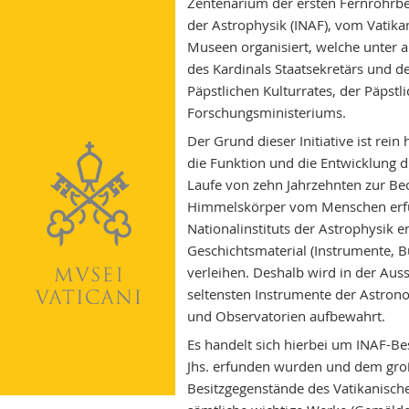
Zentenarium der ersten Fernrohrbe
der Astrophysik (INAF), vom Vatik
Museen organisiert, welche unter 
des Kardinals Staatsekretärs und d
Päpstlichen Kulturrates, der Päpst
Forschungsministeriums.
Der Grund dieser Initiative ist rein
die Funktion und die Entwicklung d
Laufe von zehn Jahrzehnten zur Be
Himmelskörper vom Menschen erfun
Nationalinstituts der Astrophysik e
Geschichtsmaterial (Instrumente, B
verleihen. Deshalb wird in der Aus
seltensten Instrumente der Astron
und Observatorien aufbewahrt.
Es handelt sich hierbei um INAF-B
Jhs. erfunden wurden und dem gro
Besitzgegenstände des Vatikanisch