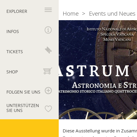
Hauptnavigation
EXPLORER
Home
Events und Neues
Breadcrumb
AStrum
2009
INFOS
-
Astronomie
und
TICKETS
Instrumente
SHOP
FOLGEN SIE UNS
UNTERSTÜTZEN
SIE UNS
Vatikanische
Museen
Diese Ausstellung wurde in Zusam