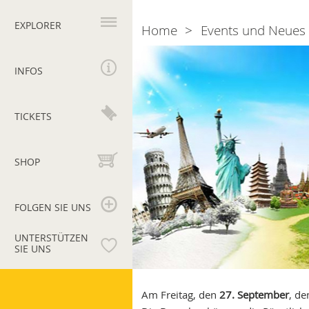
Hauptnavigation
EXPLORER
Home
Events und Neues
Breadcrumb
Tag
der
INFOS
offenen
Tür
zum
TICKETS
Welttourismustag
SHOP
FOLGEN SIE UNS
UNTERSTÜTZEN
SIE UNS
Vatikanische
Museen
Am Freitag, den
27. September
,
d