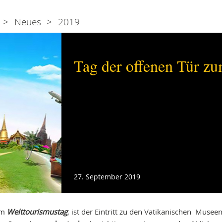
Neues
2019
Tag der offenen Tür z
27. September 2019
em
Welttourismustag
, ist der Eintritt zu den Vatikanischen Museen 