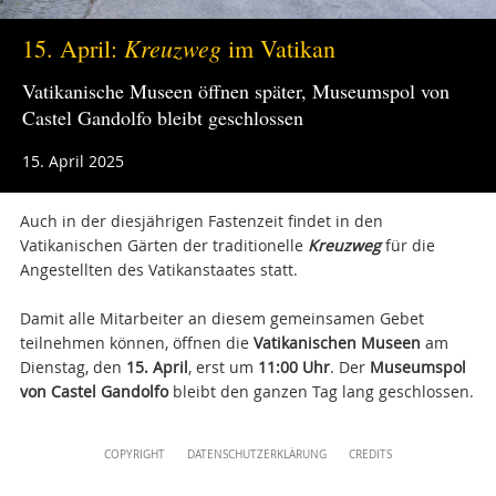
Direktionsbüro
+39 06 69883332
Kreuzweg
15. April:
im Vatikan
musei@scv.va
Vatikanische Museen öffnen später, Museumspol von
Castel Gandolfo bleibt geschlossen
15. April 2025
Auch in der diesjährigen Fastenzeit findet in den
Vatikanischen Gärten der traditionelle
Kreuzweg
für die
Angestellten des Vatikanstaates statt.
Damit alle Mitarbeiter an diesem gemeinsamen Gebet
teilnehmen können, öffnen die
Vatikanischen Museen
am
Dienstag, den
15. April
, erst um
11:00 Uhr
. Der
Museumspol
von Castel Gandolfo
bleibt den ganzen Tag lang geschlossen.
Attachments
Content
COPYRIGHT
DATENSCHUTZERKLÄRUNG
CREDITS
Info