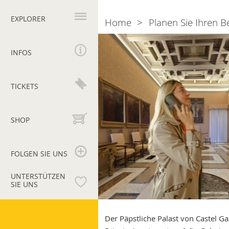
Hauptnavigation
EXPLORER
Home
Planen Sie Ihren 
Breadcrumb
Audioguide
Museumspol
INFOS
von
Castel
Gandolfo
TICKETS
SHOP
FOLGEN SIE UNS
UNTERSTÜTZEN
SIE UNS
Vatikanische
Museen
Der Päpstliche
Palast von Castel Ga