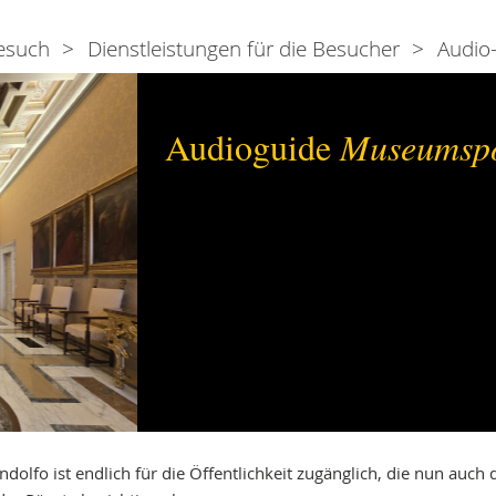
Besuch
Dienstleistungen für die Besucher
Audio
Audioguide
Museumspo
ndolfo ist endlich für die Öffentlichkeit zugänglich, die nun auch 