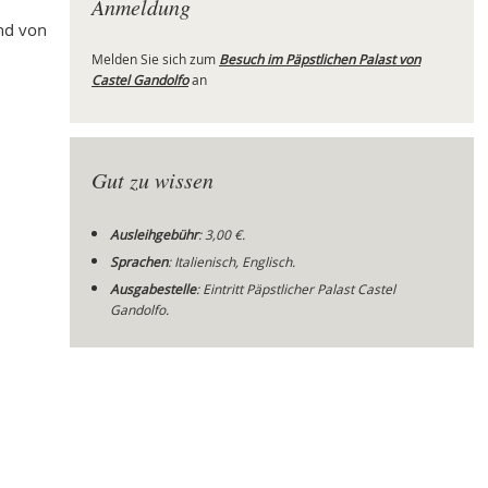
Anmeldung
nd von
Melden Sie sich zum
Besuch im Päpstlichen Palast von
Castel Gandolfo
an
Mei
Gut zu wissen
Ausleihgebühr
: 3,00
€.
Sprachen
:
Italienisch, Englisch.
Ausgabestelle
: Eintritt Päpstlicher Palast Castel
Gandolfo.