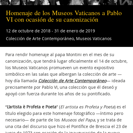
Homenaje de los Museos Vaticanos a Pablo
VI con ocasión de su canonización
12 de octubre de 2018 - 31 de enero de 2019
Colección de Arte Contemporáneo, Museos Vaticanos
Para rendir homenaje al papa Montini en el mes de su
canonización, que tendrá lugar oficialmente el 14 de octubre,
los Museos Vaticanos promueven un evento expositivo
simbólico en las salas que albergan la colección de arte —
hoy día llamada
Colección de Arte Contemporáneo
— ideada
precisamente por Pablo VI, una colección que él deseó y
apoyó con fuerza durante los años de su pontificado.
“
L’artista è Profeta e Poeta
” (
El artista es Profeta y Poeta
) es el
título elegido para este homenaje fotográfico —íntimo pero
necesario— de parte de los
Museos del Papa
, y se trata de
una cita del discurso que hizo el Pontífice de Brescia el 23 de
junio de 1973 con ocasión de la inauguración de la nueva