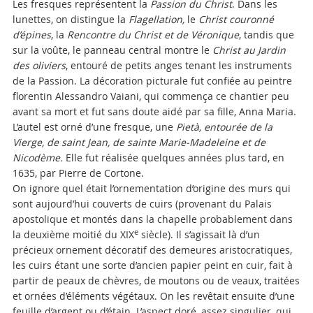
Les fresques représentent la
Passion du Christ
. Dans les
lunettes, on distingue la
Flagellation,
le
Christ couronné
d’épines
, la
Rencontre du Christ et de Véronique
, tandis que
sur la voûte, le panneau central montre le
Christ au Jardin
des oliviers
, entouré de petits anges tenant les instruments
de la Passion. La décoration picturale fut confiée au peintre
florentin Alessandro Vaiani, qui commença ce chantier peu
avant sa mort et fut sans doute aidé par sa fille, Anna Maria.
L’autel est orné d’une fresque, une
Pietà, entourée de la
Vierge, de saint Jean, de sainte Marie-Madeleine et de
Nicodème.
Elle fut réalisée quelques années plus tard, en
1635, par Pierre de Cortone.
On ignore quel était l’ornementation d’origine des murs qui
sont aujourd’hui couverts de cuirs (provenant du Palais
apostolique et montés dans la chapelle probablement dans
e
la deuxième moitié du XIX
siècle). Il s’agissait là d’un
précieux ornement décoratif des demeures aristocratiques,
les cuirs étant une sorte d’ancien papier peint en cuir, fait à
partir de peaux de chèvres, de moutons ou de veaux, traitées
et ornées d’éléments végétaux. On les revêtait ensuite d’une
feuille d’argent ou d’étain. L’aspect doré, assez singulier, qui