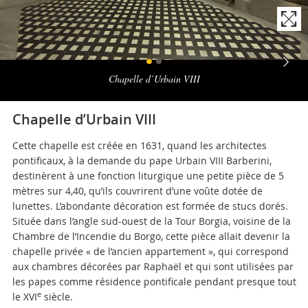
Naviga
la
Chapelle d’Urbain VIII
photogallery
Chapelle d’Urbain VIII
Cette chapelle est créée en 1631, quand les architectes
pontificaux, à la demande du pape Urbain VIII Barberini,
destinèrent à une fonction liturgique une petite pièce de 5
mètres sur 4,40, qu’ils couvrirent d’une voûte dotée de
lunettes. L’abondante décoration est formée de stucs dorés.
Située dans l’angle sud-ouest de la Tour Borgia, voisine de la
Chambre de l’Incendie du Borgo, cette pièce allait devenir la
chapelle privée « de l’ancien appartement », qui correspond
aux chambres décorées par Raphaël et qui sont utilisées par
les papes comme résidence pontificale pendant presque tout
e
le XVI
siècle.